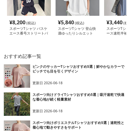
¥
8,200
¥
5,840
¥
3,440
(税込)
(税込)
(税込
スポーツTシャツ バスケ
スポーツTシャツ 登山快
スポーツTシャ
エース番号ストリートバ
適ゆったりシルエット
ース速乾半袖テ
スケシャツ
ツ ヨガフィッ
おすすめ記事一覧
ピンクのサッカーTシャツおすすめ5選｜鮮やかなカラーで
ピッチでも目を引くデザイン
更新日
2026-06-18
スポーツ向けドライTシャツおすすめ5選｜吸汗速乾で快適
な着心地が続く軽量素材
更新日
2026-06-18
スポーツ向けポリエステルTシャツおすすめ5選｜速乾性と