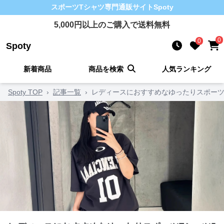
スポーツTシャツ
専門通販サイト
Spoty
5,000
円以上のご購入で送料無料
0
0
Spoty
新着商品
商品を検索
人気ランキング
Spoty TOP
›
記事一覧
›
レディースにおすすめなゆったりスポーツ