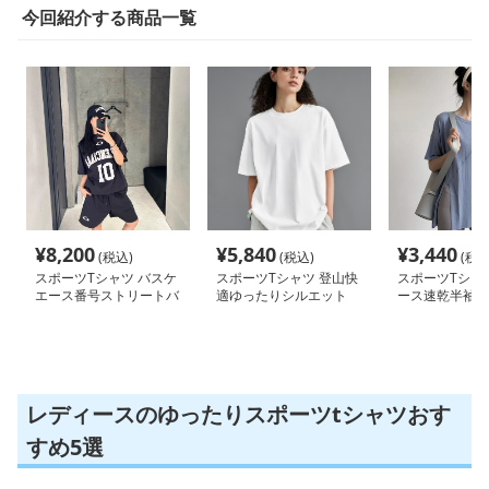
今回紹介する商品一覧
¥
8,200
¥
5,840
¥
3,440
(税込)
(税込)
(税込
スポーツTシャツ バスケ
スポーツTシャツ 登山快
スポーツTシャ
エース番号ストリートバ
適ゆったりシルエット
ース速乾半袖テ
スケシャツ
ツ ヨガフィッ
レディースのゆったりスポーツtシャツおす
すめ5選