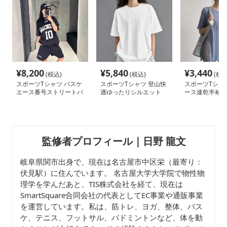
¥
8,200
¥
5,840
¥
3,440
(税込)
(税込)
(税込
スポーツTシャツ バスケ
スポーツTシャツ 登山快
スポーツTシャ
エース番号ストリートバ
適ゆったりシルエット
ース速乾半袖テ
スケシャツ
ツ ヨガフィッ
監修者プロフィール｜日野 龍文
岐阜県関市出身で、現在は名古屋市中区栄（最寄り：
伏見駅）に住んでいます。 名古屋大学大学院で物性物
理学を学んだあと、TIS株式会社を経て、現在は
SmartSquare合同会社の代表としてEC事業や通販事業
を運営しています。私は、筋トレ、ヨガ、整体、バス
ケ、テニス、フットサル、バドミントンなど、体を動