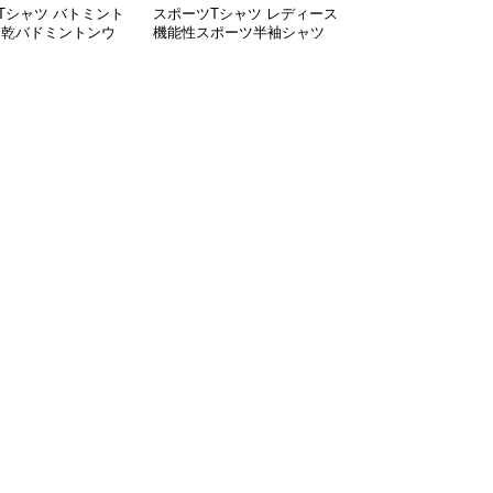
Tシャツ バトミント
スポーツTシャツ レディース
速乾バドミントンウ
機能性スポーツ半袖シャツ
バドミントン