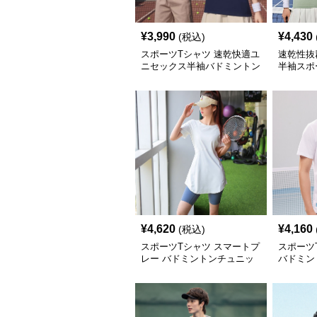
¥
3,990
¥
4,430
(税込)
スポーツTシャツ 速乾快適ユ
速乾性抜
ニセックス半袖バドミントン
半袖スポ
ウェア
ントン
¥
4,620
¥
4,160
(税込)
スポーツTシャツ スマートプ
スポーツ
レー バドミントンチュニッ
バドミン
ク