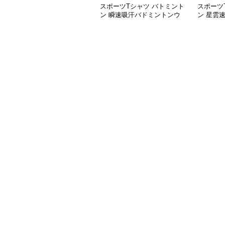
スポーツTシャツ バトミント
スポーツ
ン 瞬速吸汗バドミントンウ
ン 星雲
ェア
ェア