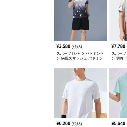
¥
3,580
¥
7,780
(税込)
スポーツTシャツ バトミント
スポーツ
ン 疾風スマッシュ バドミン
ン 羽舞
トンウェア
ョン
¥
6,260
¥
5,640
(税込)