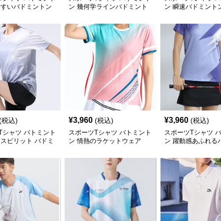
やすいバドミントン
ン 幾何学ラインバドミント
ン 瞬速バドミント
ンウェア
¥
3,960
¥
3,960
(税込)
(税込)
(税込)
Tシャツ バトミント
スポーツTシャツ バトミント
スポーツTシャツ 
ムスピリット バドミ
ン 情熱のラケットウェア
ン 躍動感あふれる
ェア
トンセット