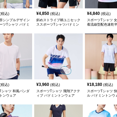
¥
4,850
¥
4,840
(税込)
(税込)
(税込)
群シンプルデザイン
斜めストライプ柄ユニセック
スポーツTシャツ 
ーツTシャツ バドミ
ススポーツTシャツバドミン
着流線型配色速乾
トン
¥
3,960
¥
18,180
(税込)
(税込)
(税込)
Tシャツ 和風パンダ
スポーツTシャツ 飛翔アクテ
スポーツTシャツ 
トンウェア
ィブ バドミントンウェア
ル バドミントンウ