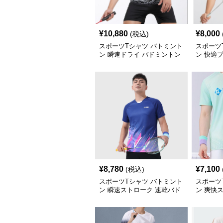
¥
10,880
¥
8,000
(税込)
スポーツTシャツ バトミント
スポーツ
ン 瞬速ドライ バドミントン
ン 快適
ウェア
トンウェ
¥
8,780
¥
7,100
(税込)
スポーツTシャツ バトミント
スポーツ
ン 瞬速ストローク 速乾バド
ン 爽快
ミントンウェア
トンウェ