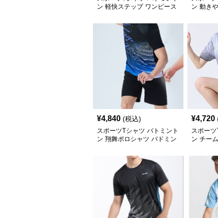
ン 軽快ステップ ワンピース
ン 動き
ウェア
ウェア
¥
4,840
¥
4,720
(税込)
スポーツTシャツ バトミント
スポーツ
ン 翔舞ポロシャツ バドミン
ン チー
トン競技用
ントンウ