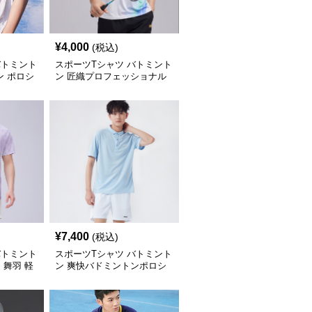
¥
4,000
(税込)
バトミント
スポーツTシャツ バトミント
ン ポロシ
ン 匠織プロフェッショナル
羽衣
¥
7,400
(税込)
バトミント
スポーツTシャツ バトミント
 舞羽 軽
ン 爽快バドミントンポロシ
ャツ
ャツ