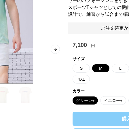
ヤーのパフォーマンスを引き
スポーツTシャツとしての機
設計で、練習から試合まで幅
ご注文確定か
7,100
円
Next slide
サイズ
S
M
L
4XL
カラー
グリーン+
イエロー+
購