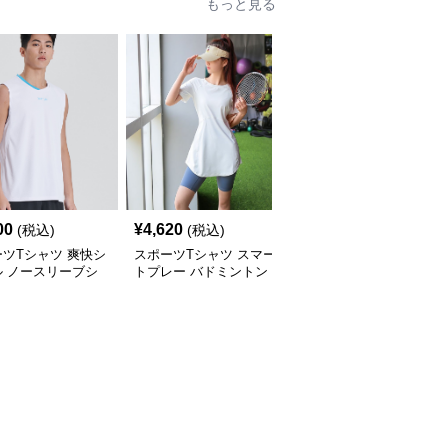
もっと見る
00
¥
4,620
¥
4,160
(税込)
(税込)
(税込)
ツTシャツ 爽快シ
スポーツTシャツ スマー
スポーツTシャツ 和風パ
ル ノースリーブシ
トプレー バドミントン
ンダ バドミントンウェ
チュニック
ア