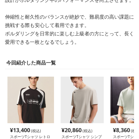
伸縮性と耐久性のバランスが絶妙で、難易度の高い課題に
挑戦する際も安心して着用できます。
ボルダリングを日常的に楽しむ上級者の方にとって、長く
愛用できる一枚となるでしょう。
今回紹介した商品一覧
¥
13,400
¥
20,860
¥
8,360
(税込)
(税込)
(税込
スポーツTシャツ レトロ
スポーツTシャツ シンプ
スポーツTシャ