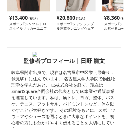
¥
13,400
¥
20,860
¥
8,360
(税込)
(税込)
(税込
スポーツTシャツ レトロ
スポーツTシャツ シンプ
スポーツTシャ
スタイルサッカーユニフ
ル速乾ランニングウェア
ル魅せるコート
ォーム
監修者プロフィール｜日野 龍文
岐阜県関市出身で、現在は名古屋市中区栄（最寄り：
伏見駅）に住んでいます。 名古屋大学大学院で物性物
理学を学んだあと、TIS株式会社を経て、現在は
SmartSquare合同会社の代表としてEC事業や通販事業
を運営しています。私は、筋トレ、ヨガ、整体、バス
ケ、テニス、フットサル、バドミントンなど、体を動
かすことが大好きです。 その経験をもとに、スポーツ
ウェアやシューズを選ぶときに大事なポイントを、初
心者の方にも分かりやすく伝えることを大切にしてい