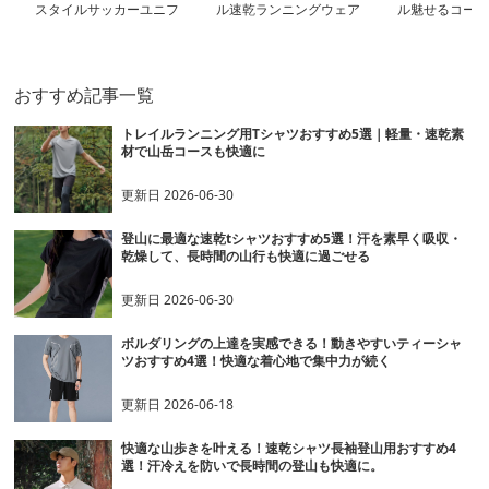
スタイルサッカーユニフ
ル速乾ランニングウェア
ル魅せるコート
ォーム
おすすめ記事一覧
トレイルランニング用Tシャツおすすめ5選｜軽量・速乾素
材で山岳コースも快適に
更新日
2026-06-30
登山に最適な速乾tシャツおすすめ5選！汗を素早く吸収・
乾燥して、長時間の山行も快適に過ごせる
更新日
2026-06-30
ボルダリングの上達を実感できる！動きやすいティーシャ
ツおすすめ4選！快適な着心地で集中力が続く
更新日
2026-06-18
快適な山歩きを叶える！速乾シャツ長袖登山用おすすめ4
選！汗冷えを防いで長時間の登山も快適に。