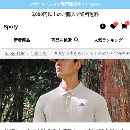
スポーツTシャツ
専門通販サイト
Spoty
5,000
円以上のご購入で送料無料
0
0
Spoty
新着商品
商品を検索
人気ランキング
Spoty TOP
›
記事一覧
›
快適な山歩きを叶える！速乾シャツ長袖登