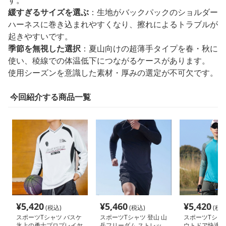
緩すぎるサイズを選ぶ
：生地がバックパックのショルダー
ハーネスに巻き込まれやすくなり、擦れによるトラブルが
起きやすいです。
季節を無視した選択
：夏山向けの超薄手タイプを春・秋に
使い、稜線での体温低下につながるケースがあります。
使用シーズンを意識した素材・厚みの選定が不可欠です。
今回紹介する商品一覧
¥
5,420
¥
5,460
¥
5,420
(税込)
(税込)
(税込
スポーツTシャツ バスケ
スポーツTシャツ 登山 山
スポーツTシャツ
氷上の勇士プロプレイヤ
岳フリーダム ストレッ
ウトドア快適ハ