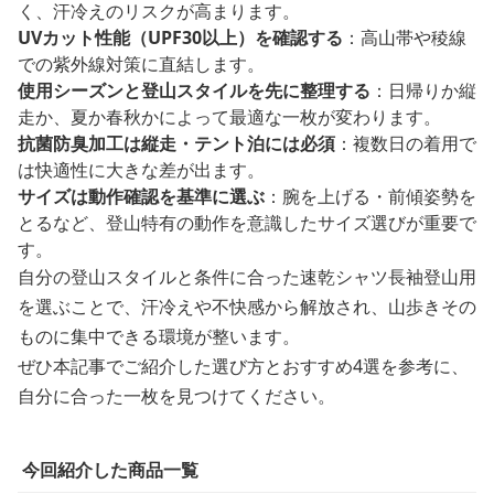
く、汗冷えのリスクが高まります。
UVカット性能（UPF30以上）を確認する
：高山帯や稜線
での紫外線対策に直結します。
使用シーズンと登山スタイルを先に整理する
：日帰りか縦
走か、夏か春秋かによって最適な一枚が変わります。
抗菌防臭加工は縦走・テント泊には必須
：複数日の着用で
は快適性に大きな差が出ます。
サイズは動作確認を基準に選ぶ
：腕を上げる・前傾姿勢を
とるなど、登山特有の動作を意識したサイズ選びが重要で
す。
自分の登山スタイルと条件に合った速乾シャツ長袖登山用
を選ぶことで、汗冷えや不快感から解放され、山歩きその
ものに集中できる環境が整います。
ぜひ本記事でご紹介した選び方とおすすめ4選を参考に、
自分に合った一枚を見つけてください。
今回紹介した商品一覧