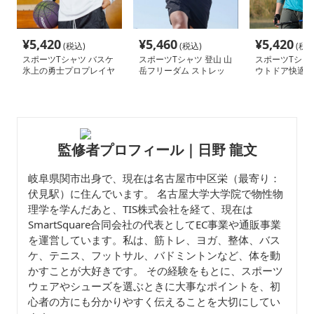
¥
5,420
¥
5,460
¥
5,420
(税込)
(税込)
(税込
スポーツTシャツ バスケ
スポーツTシャツ 登山 山
スポーツTシャツ
氷上の勇士プロプレイヤ
岳フリーダム ストレッ
ウトドア快適ハ
ー長袖シャツ
チ長袖
シャツ
監修者プロフィール｜日野 龍文
岐阜県関市出身で、現在は名古屋市中区栄（最寄り：
伏見駅）に住んでいます。 名古屋大学大学院で物性物
理学を学んだあと、TIS株式会社を経て、現在は
SmartSquare合同会社の代表としてEC事業や通販事業
を運営しています。私は、筋トレ、ヨガ、整体、バス
ケ、テニス、フットサル、バドミントンなど、体を動
かすことが大好きです。 その経験をもとに、スポーツ
ウェアやシューズを選ぶときに大事なポイントを、初
心者の方にも分かりやすく伝えることを大切にしてい