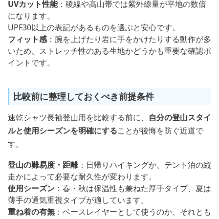
UVカット性能
：稜線や高山帯では紫外線量が平地の数倍
になります。
UPF30以上の表記があるものを選ぶと安心です。
フィット感
：腕を上げたり岩に手をかけたりする動作が多
いため、ストレッチ性のある生地かどうかも重要な確認ポ
イントです。
比較前に整理しておくべき前提条件
速乾シャツ長袖登山用を比較する前に、
自分の登山スタイ
ルと使用シーズンを明確にする
ことが後悔を防ぐ近道で
す。
登山の難易度・距離
：日帰りハイキングか、テント泊の縦
走かによって必要な耐久性が変わります。
使用シーズン
：春・秋は保温性も兼ねた厚手タイプ、夏は
薄手の通気重視タイプが適しています。
重ね着の有無
：ベースレイヤーとして使うのか、それとも