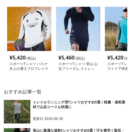
¥
5,420
¥
5,460
¥
5,420
(税込)
(税込)
(税込
スポーツTシャツ バスケ
スポーツTシャツ 登山 山
スポーツTシャツ
氷上の勇士プロプレイヤ
岳フリーダム ストレッ
ウトドア快適ハ
ー長袖シャツ
チ長袖
シャツ
おすすめ記事一覧
トレイルランニング用Tシャツおすすめ5選｜軽量・速乾素
材で山岳コースも快適に
更新日
2026-06-30
登山に最適な速乾tシャツおすすめ5選！汗を素早く吸収・