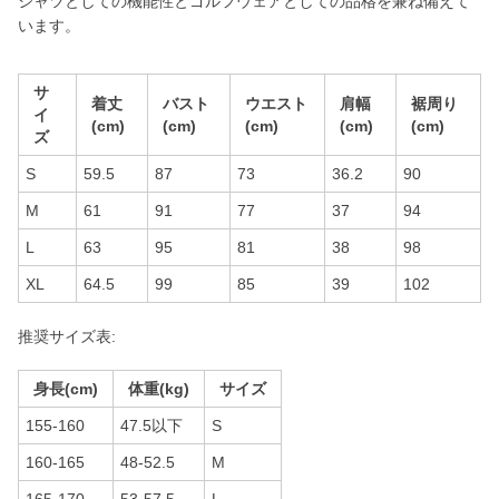
シャツとしての機能性とゴルフウェアとしての品格を兼ね備えて
います。
サ
着丈
バスト
ウエスト
肩幅
裾周り
イ
(cm)
(cm)
(cm)
(cm)
(cm)
ズ
S
59.5
87
73
36.2
90
M
61
91
77
37
94
L
63
95
81
38
98
XL
64.5
99
85
39
102
推奨サイズ表:
身長(cm)
体重(kg)
サイズ
155-160
47.5以下
S
160-165
48-52.5
M