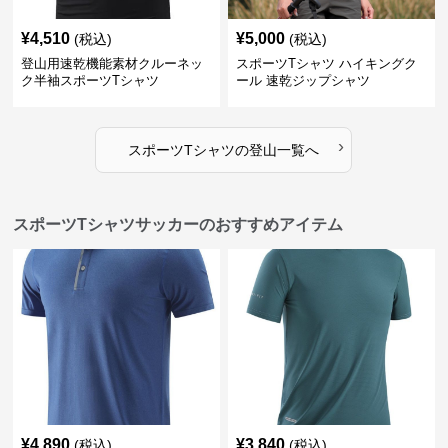
¥
4,510
¥
5,000
(税込)
(税込)
登山用速乾機能素材クルーネッ
スポーツTシャツ ハイキングク
ク半袖スポーツTシャツ
ール 速乾ジップシャツ
›
スポーツTシャツ
の
登山
一覧へ
スポーツTシャツサッカーのおすすめアイテム
¥
4,890
¥
3,840
(税込)
(税込)