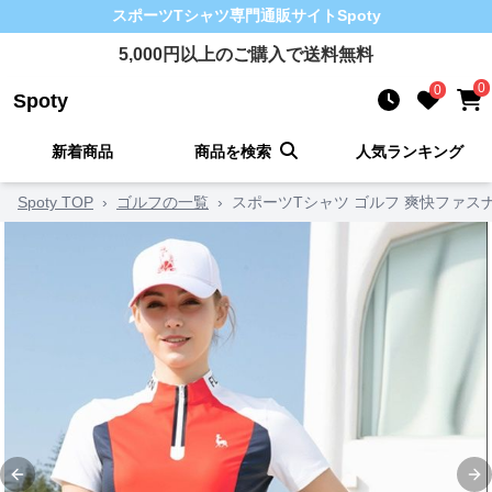
スポーツTシャツ
専門通販サイト
Spoty
5,000
円以上のご購入で送料無料
0
0
Spoty
新着商品
商品を検索
人気ランキング
Spoty TOP
›
ゴルフの一覧
›
スポーツTシャツ ゴルフ 爽快ファス
Previous slide
Ne