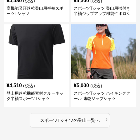
¥
4,580
¥
4,300
(税込)
(税込)
高機能吸汗速乾登山用半袖スポ
スポーツTシャツ 登山用襟付き
ーツTシャツ
半袖ジップアップ機能性ポロシ
ャツ
¥
4,510
¥
5,000
(税込)
(税込)
登山用速乾機能素材クルーネッ
スポーツTシャツ ハイキングク
ク半袖スポーツTシャツ
ール 速乾ジップシャツ
›
スポーツTシャツ
の
登山
一覧へ