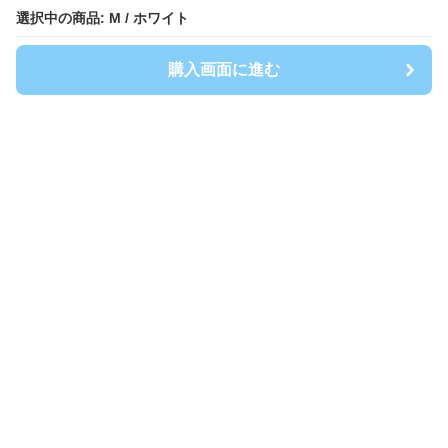
選択中の商品: M / ホワイト
選択中の商品: M / ホワイト
購入画面に進む
購入画面に進む
Spoty
について
利用規約
プライバシー