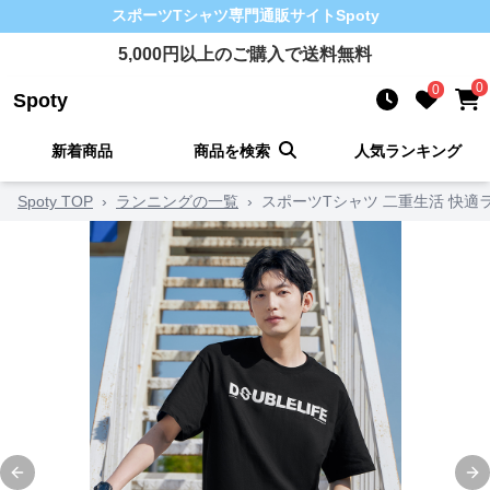
スポーツTシャツ
専門通販サイト
Spoty
5,000
円以上のご購入で送料無料
0
0
Spoty
新着商品
商品を検索
人気ランキング
Spoty TOP
›
ランニングの一覧
›
スポーツTシャツ 二重生活 快適
Previous slide
Ne