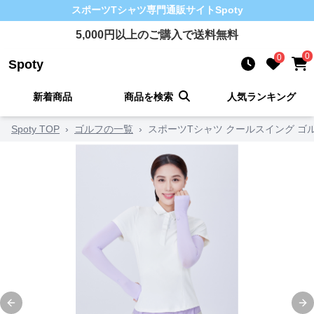
スポーツTシャツ
専門通販サイト
Spoty
5,000
円以上のご購入で送料無料
0
0
Spoty
新着商品
商品を検索
人気ランキング
Spoty TOP
›
ゴルフの一覧
›
スポーツTシャツ クールスイング ゴ
Previous slide
Ne