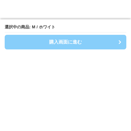
選択中の商品: M / ホワイト
選択中の商品: M / ホワイト
購入画面に進む
購入画面に進む
Spoty
について