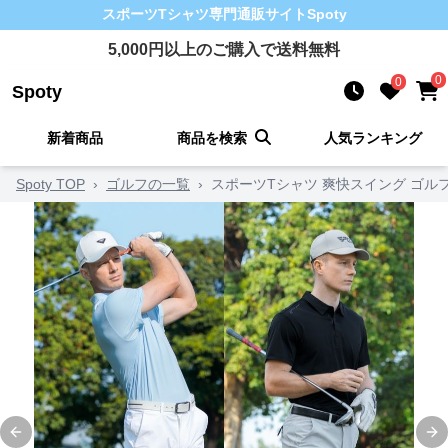
スポーツTシャツ
専門通販サイト
Spoty
5,000
円以上のご購入で送料無料
0
0
Spoty
新着商品
商品を検索
人気ランキング
Spoty TOP
›
ゴルフの一覧
›
スポーツTシャツ 爽快スイング ゴル
Previous slide
Ne