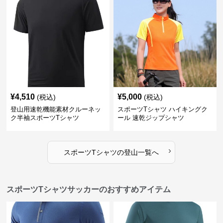
¥
4,510
¥
5,000
(税込)
(税込)
登山用速乾機能素材クルーネッ
スポーツTシャツ ハイキングク
ク半袖スポーツTシャツ
ール 速乾ジップシャツ
›
スポーツTシャツ
の
登山
一覧へ
スポーツTシャツサッカーのおすすめアイテム