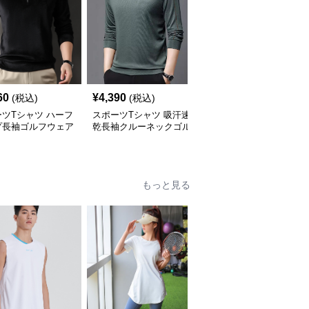
60
¥
4,390
¥
4,560
(税込)
(税込)
(税込)
ツTシャツ ハーフ
スポーツTシャツ 吸汗速
スポーツTシャツ 重ね着
プ長袖ゴルフウェア
乾長袖クルーネックゴル
風襟付き長袖ゴルフベス
プス
フシャツ
トシャツ
もっと見る