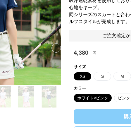
吸汗速乾素材を使用しており
心地をキープ。
同シリーズのスカートと合わ
ルフスタイルが完成します。
ご注文確定か
Next slide
4,380
円
サイズ
XS
S
M
カラー
ホワイト×ピンク
ピンク
購