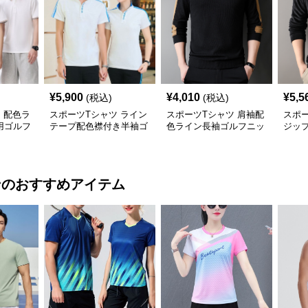
¥
5,900
¥
4,010
¥
5,5
(税込)
(税込)
 配色ラ
スポーツTシャツ ライン
スポーツTシャツ 肩袖配
スポー
用ゴルフ
テープ配色襟付き半袖ゴ
色ライン長袖ゴルフニッ
ジッ
ルフウェア
トトップス
トッ
ン
のおすすめアイテム