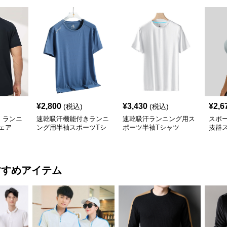
¥
2,800
¥
3,430
¥
2,6
(税込)
(税込)
 ランニ
速乾吸汗機能付きランニ
速乾吸汗ランニング用ス
スポー
ウェア
ング用半袖スポーツTシ
ポーツ半袖Tシャツ
抜群
ャツ
ラン
すすめアイテム