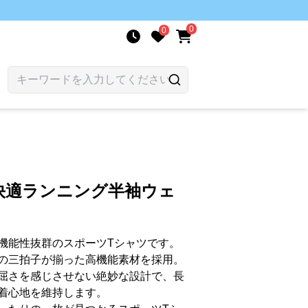
0
0
快適ランニング半袖ウェ
機能性抜群のスポーツTシャツです。
の三拍子が揃った高機能素材を採用。
屈さを感じさせない絶妙な設計で、長
着心地を維持します。