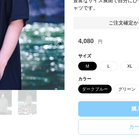
豊富なサイズ展開で自分にぴ
ャツです。
ご注文確定か
4,080
円
Next slide
サイズ
M
L
XL
カラー
ダークブルー
グリーン
購
カー