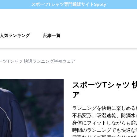
スポーツTシャツ
専門通販サイト
Spoty
人気ランキング
記事一覧
ーツTシャツ 快適ランニング半袖ウェア
スポーツTシャツ 
ア
ランニングを快適に楽しめる
不易変形、吸湿速乾、防滴水
身体にフィットしながらも窮
時間のランニングでも快適な