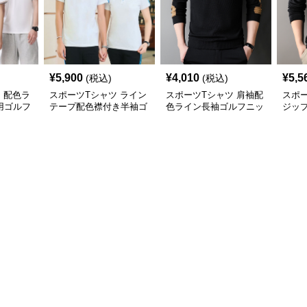
¥
5,900
¥
4,010
¥
5,5
(税込)
(税込)
 配色ラ
スポーツTシャツ ライン
スポーツTシャツ 肩袖配
スポー
用ゴルフ
テープ配色襟付き半袖ゴ
色ライン長袖ゴルフニッ
ジッ
ルフウェア
トトップス
トッ