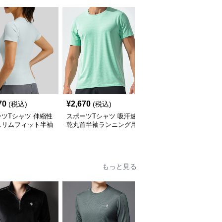
70
¥
2,670
¥
2,550
(税込)
(税込)
(税込)
ツTシャツ 伸縮性
スポーツTシャツ 吸汗速
スポーツ半袖Tシャツ 吸
スリムフィット半袖
乾丸首半袖ランニング用
汗速乾機能付きランニン
ニング用
グ用
もっと見る