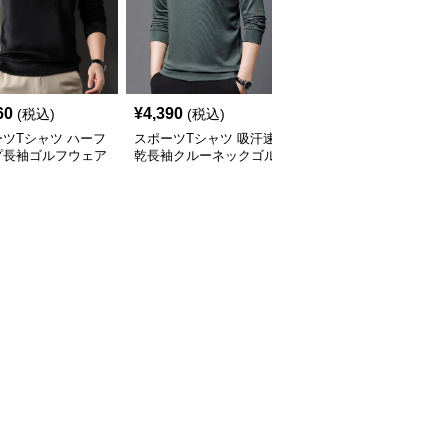
60
¥
4,390
¥
4,560
(税込)
(税込)
(税込)
ツTシャツ ハーフ
スポーツTシャツ 吸汗速
スポーツTシャツ 重ね着
プ長袖ゴルフウェア
乾長袖クルーネックゴル
風襟付き長袖ゴルフベス
プス
フシャツ
トシャツ