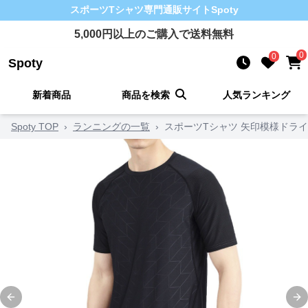
スポーツTシャツ
専門通販サイト
Spoty
5,000
円以上のご購入で送料無料
0
0
Spoty
新着商品
商品を検索
人気ランキング
Spoty TOP
›
ランニングの一覧
›
スポーツTシャツ 矢印模様ドラ
Previous slide
Ne