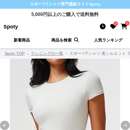
スポーツTシャツ
専門通販サイト
Spoty
5,000
円以上のご購入で送料無料
0
0
Spoty
新着商品
商品を検索
人気ランキング
Spoty TOP
›
ランニングの一覧
›
スポーツTシャツ 美シルエット 
Previous slide
Ne