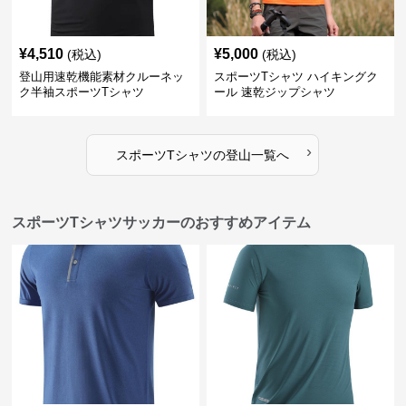
¥
4,510
¥
5,000
(税込)
(税込)
登山用速乾機能素材クルーネッ
スポーツTシャツ ハイキングク
ク半袖スポーツTシャツ
ール 速乾ジップシャツ
›
スポーツTシャツ
の
登山
一覧へ
スポーツTシャツサッカーのおすすめアイテム