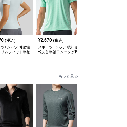
70
¥
2,670
¥
2,550
(税込)
(税込)
(税込)
ツTシャツ 伸縮性
スポーツTシャツ 吸汗速
スポーツ半袖Tシャツ 吸
スリムフィット半袖
乾丸首半袖ランニング用
汗速乾機能付きランニン
ニング用
グ用
もっと見る