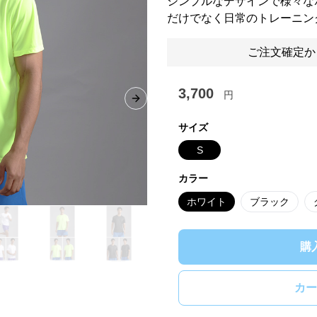
シンプルなデザインで様々な
だけでなく日常のトレーニン
ご注文確定か
3,700
円
Next slide
サイズ
S
カラー
ホワイト
ブラック
購
カー