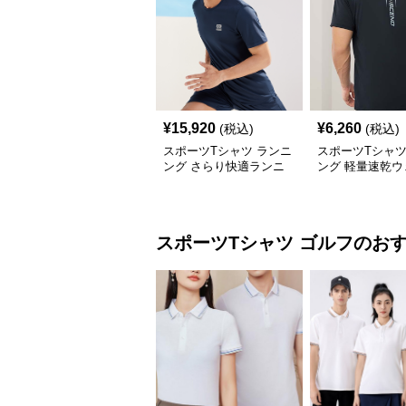
¥
15,920
¥
6,260
(税込)
(税込)
スポーツTシャツ ランニ
スポーツTシャツ
ング さらり快適ランニ
ング 軽量速乾
ングシャツ
長距離走者用
スポーツTシャツ
ゴルフ
のお