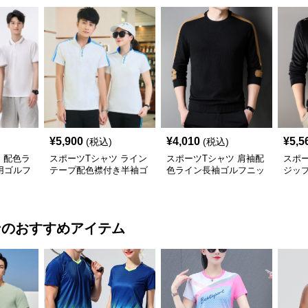
¥
5,900
¥
4,010
¥
5,5
(税込)
(税込)
 配色ラ
スポーツTシャツ ライン
スポーツTシャツ 肩袖配
スポー
用ゴルフ
テープ配色襟付き半袖ゴ
色ライン長袖ゴルフニッ
ジッ
ルフウェア
トトップス
トッ
ン
のおすすめアイテム