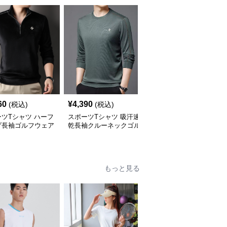
60
¥
4,390
¥
4,560
(税込)
(税込)
(税込)
ツTシャツ ハーフ
スポーツTシャツ 吸汗速
スポーツTシャツ 重ね着
プ長袖ゴルフウェア
乾長袖クルーネックゴル
風襟付き長袖ゴルフベス
プス
フシャツ
トシャツ
もっと見る