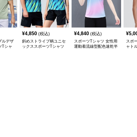
¥
4,850
¥
4,840
¥
5,0
(税込)
(税込)
プルデザ
斜めストライプ柄ユニセ
スポーツTシャツ 女性用
スポー
ツTシャ
ックススポーツTシャツ
運動着流線型配色速乾半
ャト
バドミントン
袖シャツ
ャツ