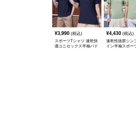
¥
3,990
¥
4,430
(税込)
(税込)
スポーツTシャツ 速乾快
速乾性抜群シン
適ユニセックス半袖バド
イン半袖スポー
ミントンウェア
ツ バドミントン