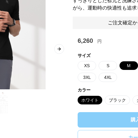
すっきりとした襟元と洗練さ
がら、運動時の快適性も追求
ご注文確定か
6,260
円
Next slide
サイズ
XS
S
M
3XL
4XL
カラー
ホワイト
ブラック
購
カー