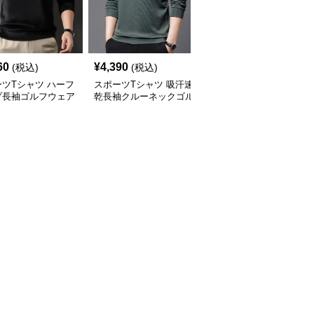
60
¥
4,390
¥
4,560
(税込)
(税込)
(税込)
ツTシャツ ハーフ
スポーツTシャツ 吸汗速
スポーツTシャツ 重ね着
プ長袖ゴルフウェア
乾長袖クルーネックゴル
風襟付き長袖ゴルフベス
プス
フシャツ
トシャツ