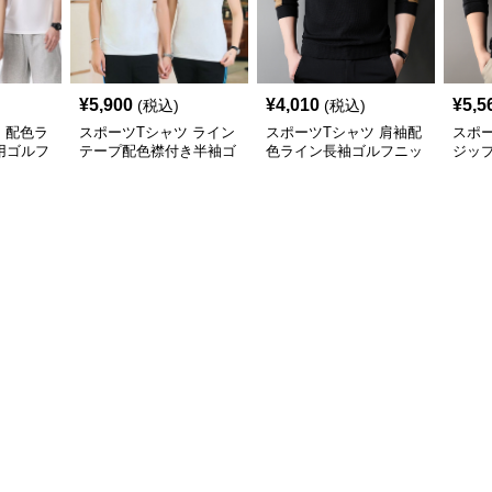
¥
5,900
¥
4,010
¥
5,5
(税込)
(税込)
 配色ラ
スポーツTシャツ ライン
スポーツTシャツ 肩袖配
スポー
用ゴルフ
テープ配色襟付き半袖ゴ
色ライン長袖ゴルフニッ
ジッ
ルフウェア
トトップス
トッ