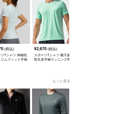
70
¥
2,670
¥
2,550
(税込)
(税込)
(税込)
ツTシャツ 伸縮性
スポーツTシャツ 吸汗速
スポーツ半袖Tシャツ 吸
スリムフィット半袖
乾丸首半袖ランニング用
汗速乾機能付きランニン
ニング用
グ用
もっと見る