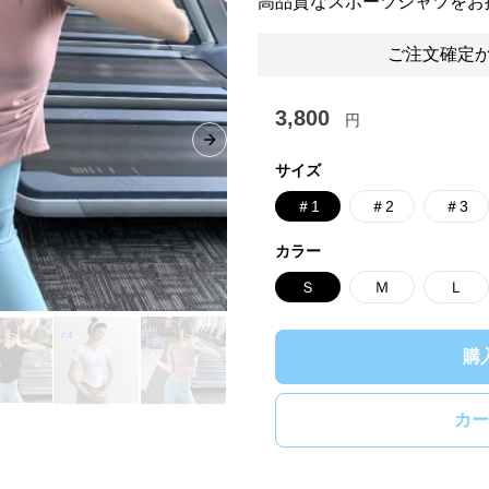
高品質なスポーツシャツをお
ご注文確定か
3,800
円
Next slide
サイズ
＃1
＃2
＃3
カラー
Ｓ
Ｍ
Ｌ
購
カー