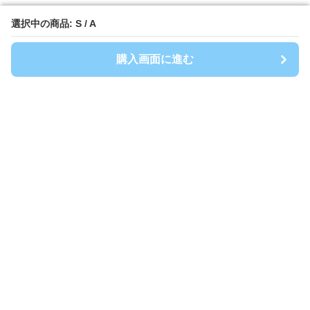
選択中の商品: S / A
選択中の商品: S / A
購入画面に進む
購入画面に進む
Spoty
について
利用規約
プライバシー