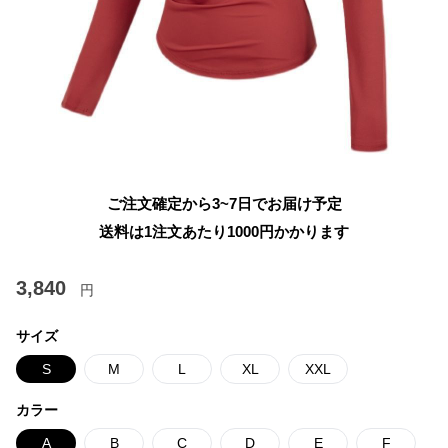
ご注文確定から3~7日でお届け予定
送料は1注文あたり
1000
円かかります
3,840
円
サイズ
S
M
L
XL
XXL
カラー
A
B
C
D
E
F