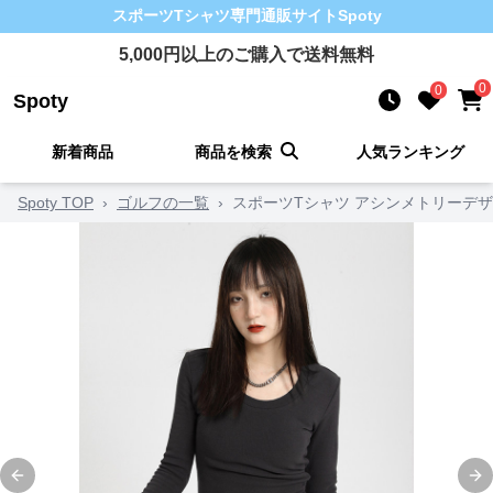
スポーツTシャツ
専門通販サイト
Spoty
5,000
円以上のご購入で送料無料
0
0
Spoty
新着商品
商品を検索
人気ランキング
Spoty TOP
›
ゴルフの一覧
›
スポーツTシャツ アシンメトリーデ
Previous slide
Ne