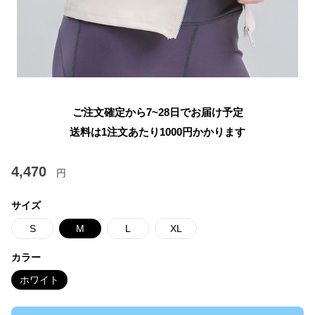
ご注文確定から7~28日でお届け予定
送料は1注文あたり
1000
円かかります
4,470
円
サイズ
S
M
L
XL
カラー
ホワイト