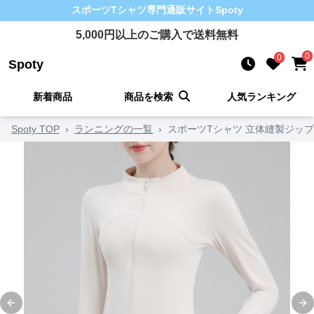
スポーツTシャツ
専門通販サイト
Spoty
5,000
円以上のご購入で送料無料
0
0
Spoty
新着商品
商品を検索
人気ランキング
Spoty TOP
›
ランニングの一覧
›
スポーツTシャツ 立体縫製ジッ
Previous slide
Ne