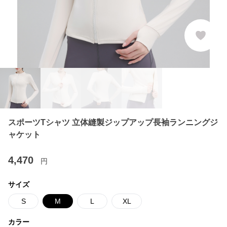
スポーツTシャツ 立体縫製ジップアップ長袖ランニングジ
ャケット
4,470
円
サイズ
S
M
L
XL
カラー