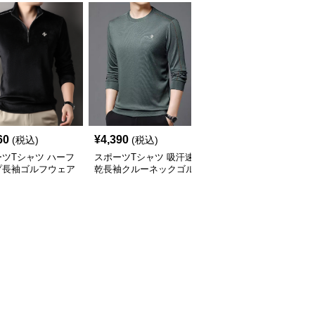
60
¥
4,390
¥
4,560
(税込)
(税込)
(税込)
ツTシャツ ハーフ
スポーツTシャツ 吸汗速
スポーツTシャツ 重ね着
プ長袖ゴルフウェア
乾長袖クルーネックゴル
風襟付き長袖ゴルフベス
プス
フシャツ
トシャツ