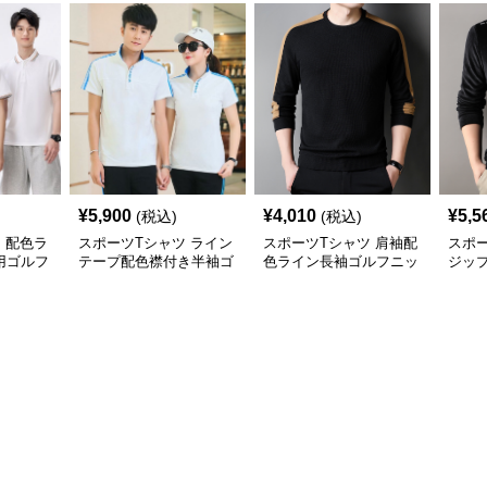
¥
5,900
¥
4,010
¥
5,5
(税込)
(税込)
 配色ラ
スポーツTシャツ ライン
スポーツTシャツ 肩袖配
スポー
用ゴルフ
テープ配色襟付き半袖ゴ
色ライン長袖ゴルフニッ
ジッ
ルフウェア
トトップス
トッ