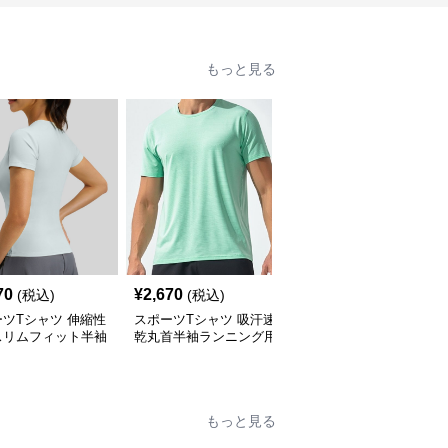
もっと見る
70
¥
2,670
¥
2,550
(税込)
(税込)
(税込)
ツTシャツ 伸縮性
スポーツTシャツ 吸汗速
スポーツ半袖Tシャツ 吸
スリムフィット半袖
乾丸首半袖ランニング用
汗速乾機能付きランニン
ニング用
グ用
もっと見る