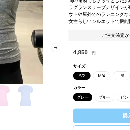
間の運動でもさらりとした肌
ラグランスリーブデザインが
ウトや屋外でのランニングな
女性らしいシルエットで機能
ご注文確定か
Next slide
4,850
円
サイズ
S/2
M/4
L/6
カラー
グレー
ブルー
ピン
購