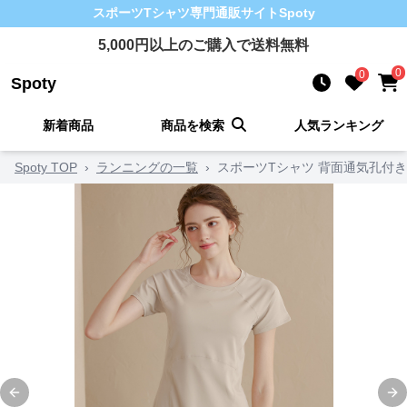
スポーツTシャツ
専門通販サイト
Spoty
5,000
円以上のご購入で送料無料
0
0
Spoty
新着商品
商品を検索
人気ランキング
Spoty TOP
›
ランニングの一覧
›
スポーツTシャツ 背面通気孔付
Previous slide
Ne