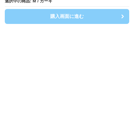
選択中の商品: M / カーキ
選択中の商品: M / カーキ
購入画面に進む
購入画面に進む
Spoty
について
利用規約
プライバシー