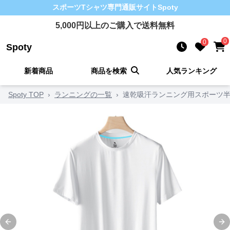
スポーツTシャツ
専門通販サイト
Spoty
5,000
円以上のご購入で送料無料
0
0
Spoty
新着商品
商品を検索
人気ランキング
Spoty TOP
›
ランニングの一覧
›
速乾吸汗ランニング用スポーツ半
Previous slide
Ne