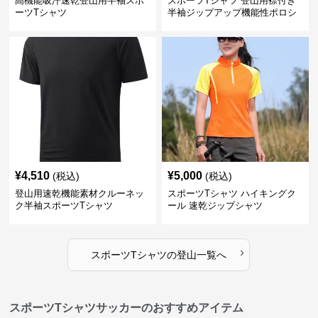
高機能吸汗速乾登山用半袖スポ
スポーツTシャツ 登山用襟付き
ーツTシャツ
半袖ジップアップ機能性ポロシ
ャツ
¥
4,510
¥
5,000
(税込)
(税込)
登山用速乾機能素材クルーネッ
スポーツTシャツ ハイキングク
ク半袖スポーツTシャツ
ール 速乾ジップシャツ
›
スポーツTシャツ
の
登山
一覧へ
スポーツTシャツサッカーのおすすめアイテム