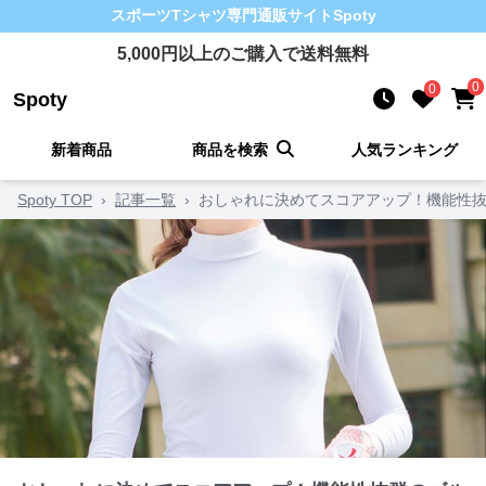
スポーツTシャツ
専門通販サイト
Spoty
5,000
円以上のご購入で送料無料
0
0
Spoty
新着商品
商品を検索
人気ランキング
Spoty TOP
›
記事一覧
›
おしゃれに決めてスコアアップ！機能性抜