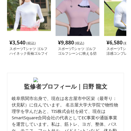
¥
3,540
¥
9,880
¥
6,580
(税込)
(税込)
(税込
スポーツTシャツ ゴルフ
スポーツTシャツ ゴルフ
スポーツTシャ
ハイネック長袖ゴルフイ
ゴルフシーンに映える切
涼感コンプレッ
ンナー
替デザインシャツ
ルフインナー
監修者プロフィール｜日野 龍文
岐阜県関市出身で、現在は名古屋市中区栄（最寄り：
伏見駅）に住んでいます。 名古屋大学大学院で物性物
理学を学んだあと、TIS株式会社を経て、現在は
SmartSquare合同会社の代表としてEC事業や通販事業
を運営しています。私は、筋トレ、ヨガ、整体、バス
ケ、テニス、フットサル、バドミントンなど、体を動