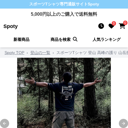
スポーツTシャツ
専門通販サイト
Spoty
5,000
円以上のご購入で送料無料
0
0
Spoty
新着商品
商品を検索
人気ランキング
Spoty TOP
›
登山の一覧
›
スポーツTシャツ 登山 高峰の護り 山
Previous slide
Ne