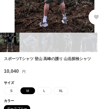
スポーツTシャツ 登山 高峰の護り 山岳探検シャツ
10,040
円
サイズ
S
M
L
XL
カラー
ダークブルー