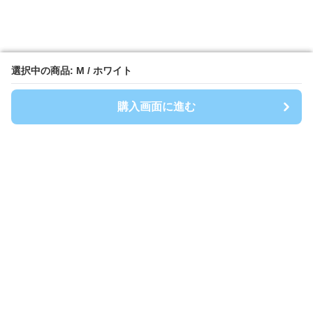
選択中の商品: M / ホワイト
選択中の商品: M / ホワイト
購入画面に進む
購入画面に進む
Spoty
について