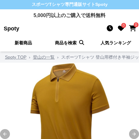
スポーツTシャツ
専門通販サイト
Spoty
5,000
円以上のご購入で送料無料
0
0
Spoty
新着商品
商品を検索
人気ランキング
Spoty TOP
›
登山の一覧
›
スポーツTシャツ 登山用襟付き半袖ジ
Previous slide
Ne