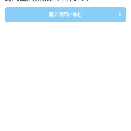
購入画面に進む
購入画面に進む
Spoty
について
利用規約
プライバシー