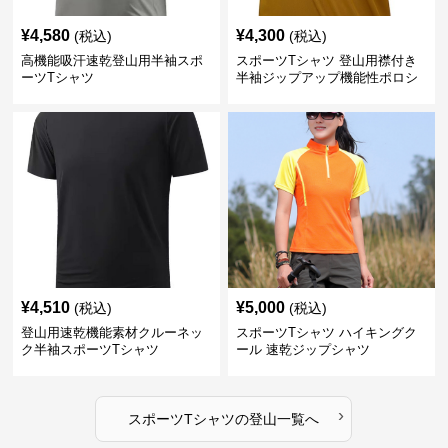
¥
4,580
¥
4,300
(税込)
(税込)
高機能吸汗速乾登山用半袖スポ
スポーツTシャツ 登山用襟付き
ーツTシャツ
半袖ジップアップ機能性ポロシ
ャツ
¥
4,510
¥
5,000
(税込)
(税込)
登山用速乾機能素材クルーネッ
スポーツTシャツ ハイキングク
ク半袖スポーツTシャツ
ール 速乾ジップシャツ
›
スポーツTシャツ
の
登山
一覧へ