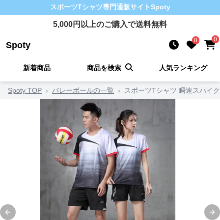
スポーツTシャツ
専門通販サイト
Spoty
5,000
円以上のご購入で送料無料
0
0
Spoty
新着商品
商品を検索
人気ランキング
Spoty TOP
›
バレーボールの一覧
›
スポーツTシャツ 瞬速スパイク
Previous slide
Ne