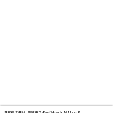
選択中の商品: 男性用スポーツセット M / レッド
選択中の商品: 男性用スポーツセット M / レッド