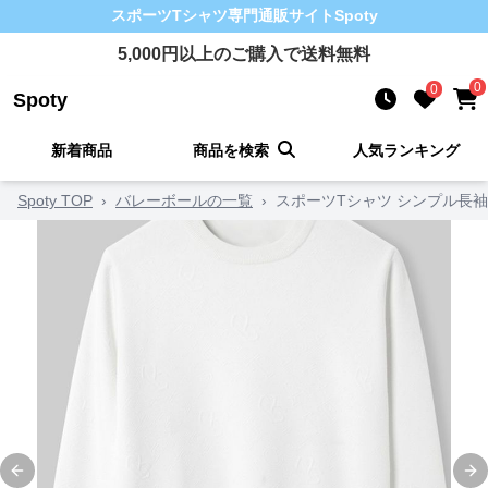
スポーツTシャツ
専門通販サイト
Spoty
5,000
円以上のご購入で送料無料
0
0
Spoty
新着商品
商品を検索
人気ランキング
Spoty TOP
›
バレーボールの一覧
›
スポーツTシャツ シンプル長
Previous slide
Ne