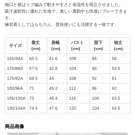
袖口と裾はリブ編みで動きやすさと保温性を両立させました。
吸汗速乾性に優れた生地で、激しい運動中も快適にプレーできま
す。
練習着としてはもちろん、普段使いにも活躍する一枚です。
着丈
肩幅
バスト
股下
袖丈
サイズ
(cm)
(cm)
(cm)
(cm)
(cm)
165/84A
65.5
41.6
100
84
58
170/88A
67.5
42.8
104
88
59.5
175/92A
69.5
44
108
92
61
180/96A
71
45.2
112
96
62
185/100A
73
46.4
116
100
63.5
190/104A
74.5
47.6
120
104
64.5
商品画像