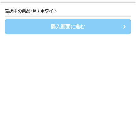
選択中の商品: M / ホワイト
選択中の商品: M / ホワイト
購入画面に進む
購入画面に進む
Spoty
について
利用規約
プライバシー