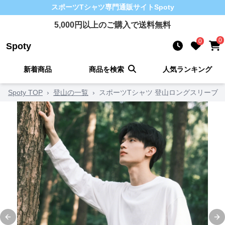
スポーツTシャツ
専門通販サイト
Spoty
5,000
円以上のご購入で送料無料
0
0
Spoty
新着商品
商品を検索
人気ランキング
Spoty TOP
›
登山の一覧
›
スポーツTシャツ 登山ロングスリーブ
Previous slide
Ne