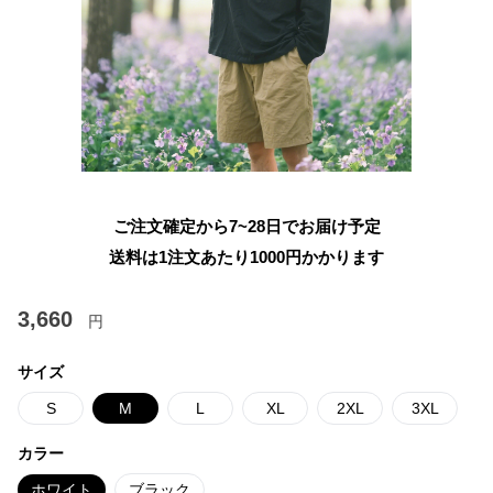
ご注文確定から7~28日でお届け予定
送料は1注文あたり
1000
円かかります
3,660
円
サイズ
S
M
L
XL
2XL
3XL
カラー
ホワイト
ブラック