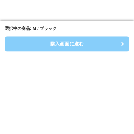
選択中の商品: M / ブラック
選択中の商品: M / ブラック
購入画面に進む
購入画面に進む
Spoty
について