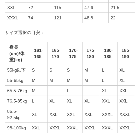
XXL
72
115
47.6
21.5
XXXL
74
121
48.8
22
サイズ選択の目安：
身長
161-
165-
170-
175-
180-
185-
(cm)/体
165
170
175
180
185
190
重(kg)
55kg以下
S
S
S
M
L
XL
55-65kg
M
M
M
M
L
XL
65.5-76kg
M
L
L
L
XL
XXL
76.5-85kg
L
XL
XL
XL
XXL
XXL
85.5-
XL
XXL
XXL
XXL
XXXL
XXXL
92.5kg
98-100kg
XXL
XXXL
XXXL
XXXL
XXXL
XXXL