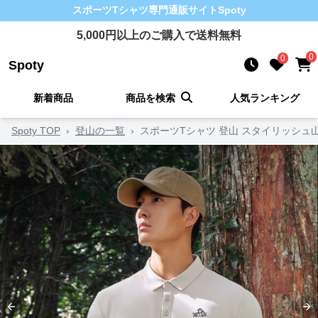
スポーツTシャツ
専門通販サイト
Spoty
5,000
円以上のご購入で送料無料
0
0
Spoty
新着商品
商品を検索
人気ランキング
Spoty TOP
›
登山の一覧
›
スポーツTシャツ 登山 スタイリッシュ
Previous slide
Ne