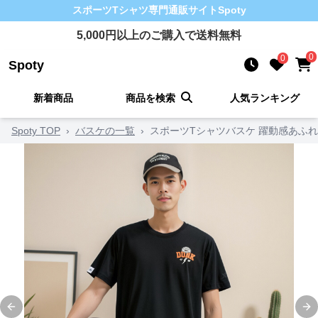
スポーツTシャツ
専門通販サイト
Spoty
5,000
円以上のご購入で送料無料
0
0
Spoty
新着商品
商品を検索
人気ランキング
Spoty TOP
›
バスケの一覧
›
スポーツTシャツバスケ 躍動感あふ
Previous slide
Ne