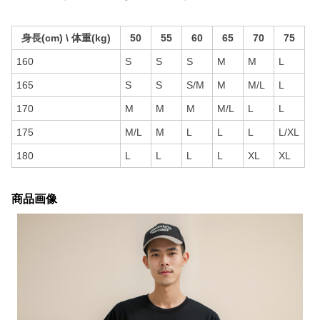
身長(cm) \ 体重(kg)
50
55
60
65
70
75
160
S
S
S
M
M
L
165
S
S
S/M
M
M/L
L
170
M
M
M
M/L
L
L
175
M/L
M
L
L
L
L/XL
180
L
L
L
L
XL
XL
商品画像