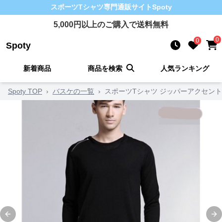
スポーツTシャツ
専門通販サイト
Spoty
5,000
円以上のご購入で送料無料
0
0
Spoty
新着商品
商品を検索
人気ランキング
Spoty TOP
›
バスケの一覧
›
スポーツTシャツ ジッパーアクセン
Previous slide
Ne