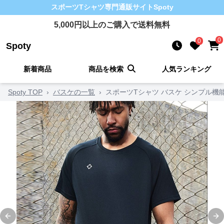
スポーツTシャツ
専門通販サイト
Spoty
5,000
円以上のご購入で送料無料
0
0
Spoty
新着商品
商品を検索
人気ランキング
Spoty TOP
›
バスケの一覧
›
スポーツTシャツ バスケ シンプル機
Previous slide
Ne