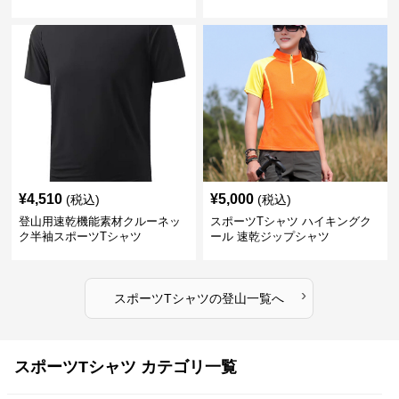
ャツ
¥
4,510
¥
5,000
(税込)
(税込)
登山用速乾機能素材クルーネッ
スポーツTシャツ ハイキングク
ク半袖スポーツTシャツ
ール 速乾ジップシャツ
›
スポーツTシャツ
の
登山
一覧へ
スポーツTシャツ カテゴリ一覧