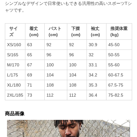
シンプルなデザインで日常使いもできる汎用性の高いスポーツTシ
ャツです。
サイ
着丈
バスト
下摆
袖丈
推奨体重
ズ
(cm)
(cm)
(cm)
(cm)
(kg)
XS/160
63
92
92
30.9
45-50
S/165
65
96
96
32
50-55
M/170
67
100
100
33.1
55-60
L/175
69
104
104
34.2
60-67.5
XL/180
71
108
108
35.3
67.5-75
2XL/185
73
112
112
36.4
75-82.5
商品画像