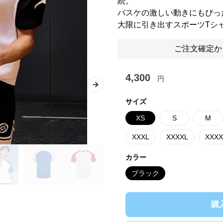
続。
バスケの激しい動きにもぴっ
大限に引き出すスポーツTシ
ご注文確定か
4,300
円
Next slide
サイズ
XS
S
M
XXXL
XXXXL
XXXX
カラー
ブラック
購