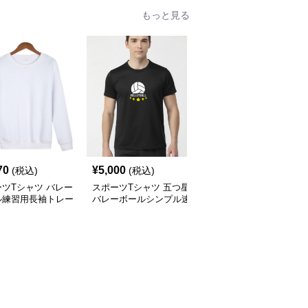
もっと見る
70
¥
5,000
¥
3,960
(税込)
(税込)
(税込)
ツTシャツ バレー
スポーツTシャツ 五つ星
スポーツTシャツ プロフ
ル練習用長袖トレー
バレーボールシンプル速
ェッショナル選手用ユニ
乾Ｔ
フォーム