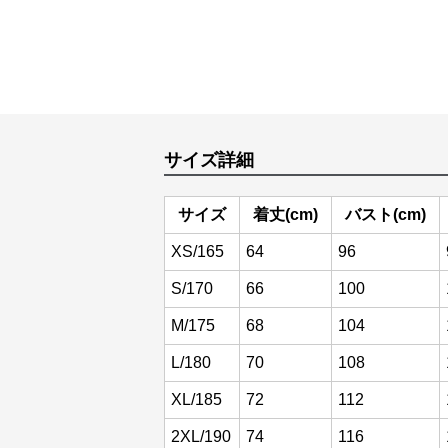
サイズ詳細
サイズ
着丈(cm)
バスト(cm)
XS/165
64
96
S/170
66
100
M/175
68
104
L/180
70
108
XL/185
72
112
2XL/190
74
116