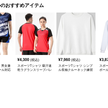
ル
のおすすめアイテム
¥
4,300
¥
7,960
¥
3,8
(税込)
(税込)
 男女兼
スポーツTシャツ 吸汗速
スポーツTシャツ シンプ
スポー
ール対応
乾ラグランスリーブバレ
ル長袖クルーネック練習
ボー
ーボール
用トレーナー
ナー