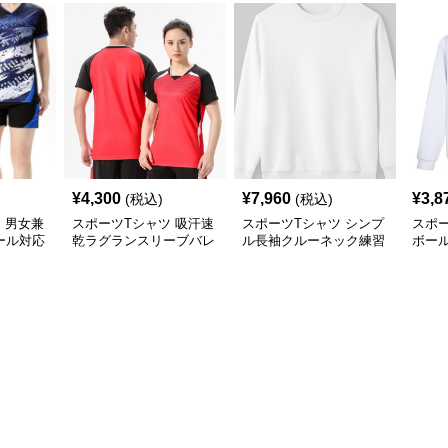
¥
4,300
¥
7,960
¥
3,8
(税込)
(税込)
 男女兼
スポーツTシャツ 吸汗速
スポーツTシャツ シンプ
スポー
ール対応
乾ラグランスリーブバレ
ル長袖クルーネック練習
ボー
ーボール
用トレーナー
ナー