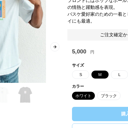
フロントにはポップなボール
の情熱と躍動感を表現。
バスケ愛好家のための一着と
イにも最適。
ご注文確定か
Next slide
5,000
円
サイズ
S
M
L
カラー
ホワイト
ブラック
購