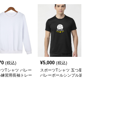
70
¥
5,000
¥
3,960
(税込)
(税込)
(税込)
ツTシャツ バレー
スポーツTシャツ 五つ星
スポーツTシャツ プロフ
ル練習用長袖トレー
バレーボールシンプル速
ェッショナル選手用ユニ
乾Ｔ
フォーム