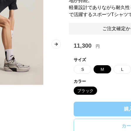
地が持続。
軽量設計でありながら耐久性
で活躍するスポーツTシャツ
ご注文確定か
11,300
円
Next slide
サイズ
S
M
L
カラー
ブラック
購
カー