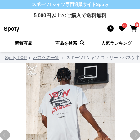
スポーツTシャツ
専門通販サイト
Spoty
5,000
円以上のご購入で送料無料
0
0
Spoty
新着商品
商品を検索
人気ランキング
Spoty TOP
›
バスケの一覧
›
スポーツTシャツ ストリートバスケ
Previous slide
Ne