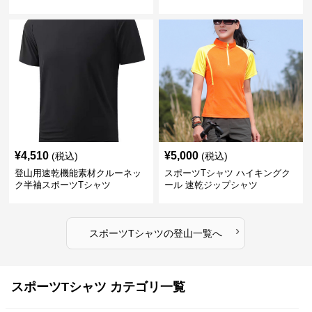
ャツ
¥
4,510
¥
5,000
(税込)
(税込)
登山用速乾機能素材クルーネッ
スポーツTシャツ ハイキングク
ク半袖スポーツTシャツ
ール 速乾ジップシャツ
›
スポーツTシャツ
の
登山
一覧へ
スポーツTシャツ カテゴリ一覧