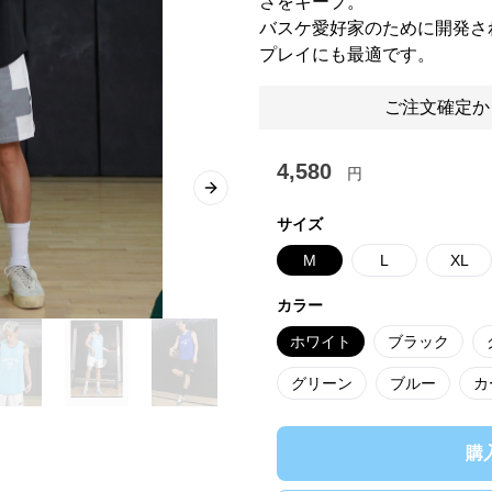
さをキープ。
バスケ愛好家のために開発さ
プレイにも最適です。
ご注文確定か
4,580
円
Next slide
サイズ
M
L
XL
カラー
ホワイト
ブラック
グリーン
ブルー
カ
購