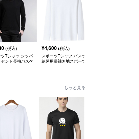
80
¥
4,600
¥
11,300
(税込)
(税込)
(税込)
ツTシャツ ジッパ
スポーツTシャツ バスケ
ゆったり番号付きスポー
クセント長袖バスケ
練習用長袖無地スポーツ
ツTシャツ レトロ風
着
Tシャツ
もっと見る