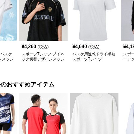
¥
4,260
¥
4,640
¥
4,1
(税込)
(税込)
ツバスケ
スポーツTシャツ ブイネ
バスケ用速乾ドライ半袖
スポー
ドメッシ
ック切替デザインメッシ
スポーツTシャツ
ーア
ュバスケットボール
練習
ル
のおすすめアイテム