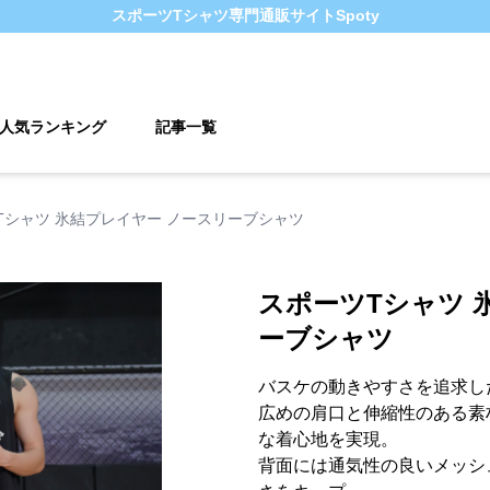
スポーツTシャツ
専門通販サイト
Spoty
人気ランキング
記事一覧
Tシャツ 氷結プレイヤー ノースリーブシャツ
スポーツTシャツ 
ーブシャツ
バスケの動きやすさを追求し
広めの肩口と伸縮性のある素
な着心地を実現。
背面には通気性の良いメッシ