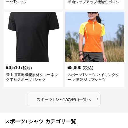
ーツTシャツ
半袖ジップアップ機能性ポロシ
ャツ
¥
4,510
¥
5,000
(税込)
(税込)
登山用速乾機能素材クルーネッ
スポーツTシャツ ハイキングク
ク半袖スポーツTシャツ
ール 速乾ジップシャツ
›
スポーツTシャツ
の
登山
一覧へ
スポーツTシャツ カテゴリ一覧