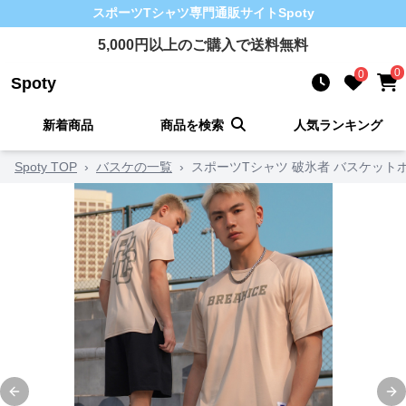
スポーツTシャツ
専門通販サイト
Spoty
5,000
円以上のご購入で送料無料
0
0
Spoty
新着商品
商品を検索
人気ランキング
Spoty TOP
›
バスケの一覧
›
スポーツTシャツ 破氷者 バスケット
Previous slide
Ne