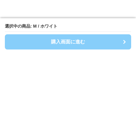
選択中の商品: M / ホワイト
選択中の商品: M / ホワイト
購入画面に進む
購入画面に進む
Spoty
について