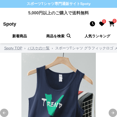
スポーツTシャツ
専門通販サイト
Spoty
5,000
円以上のご購入で送料無料
0
0
Spoty
新着商品
商品を検索
人気ランキング
Spoty TOP
›
バスケの一覧
›
スポーツTシャツ グラフィックロゴ 
Previous slide
Ne