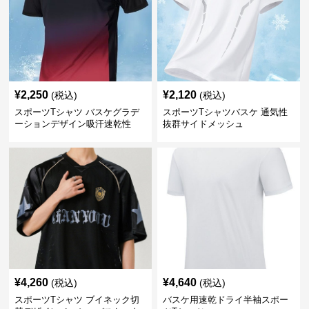
¥
2,250
¥
2,120
(税込)
(税込)
スポーツTシャツ バスケグラデ
スポーツTシャツバスケ 通気性
ーションデザイン吸汗速乾性
抜群サイドメッシュ
¥
4,260
¥
4,640
(税込)
(税込)
スポーツTシャツ ブイネック切
バスケ用速乾ドライ半袖スポー